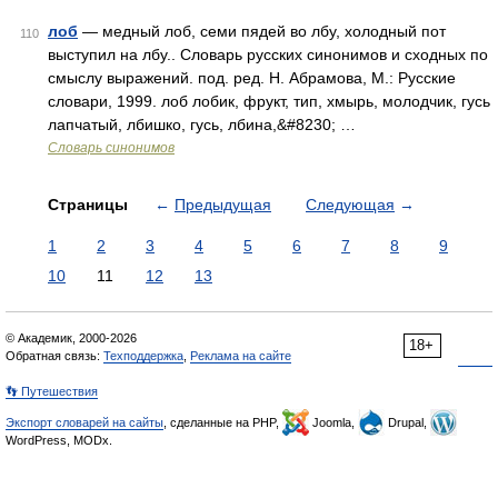
лоб
— медный лоб, семи пядей во лбу, холодный пот
110
выступил на лбу.. Словарь русских синонимов и сходных по
смыслу выражений. под. ред. Н. Абрамова, М.: Русские
словари, 1999. лоб лобик, фрукт, тип, хмырь, молодчик, гусь
лапчатый, лбишко, гусь, лбина,&#8230; …
Словарь синонимов
Страницы
←
Предыдущая
Следующая
→
1
2
3
4
5
6
7
8
9
10
11
12
13
© Академик, 2000-2026
18+
Обратная связь:
Техподдержка
,
Реклама на сайте
👣 Путешествия
Экспорт словарей на сайты
, сделанные на PHP,
Joomla,
Drupal,
WordPress, MODx.