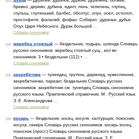
дурак
— Дуралей, дурачок, дурень, дурачина, болван,
103
бревно, дерево, дубина, идиот, пень, телепень, глупец,
глупыш, глупенький, балбес, оболтус, олух, осел, остолоп,
простофиля, фалалей, фофан. Собират.: дурачье, дубье.
Олух Царя Небесного. Дурак большой …
Словарь синонимов
жеребец стоялый
— бездельник, лодырь, шленда Словарь
104
русских синонимов. жеребец стоялый сущ., кол во
синонимов: 3 • бездельник (112) • …
Словарь синонимов
захребетник
— тунеядец, трутень, дармоед, чужеспинник,
105
захребетничек, паразит, бездельник Словарь русских
синонимов. захребетник см. тунеядец Словарь синонимов
русского языка. Практический справочник. М.: Русский язык.
З. Е. Александрова …
Словарь синонимов
косарь
— бездельник, косец, косуля, халтурщик, покосник,
106
косуха, секира Словарь русских синонимов. косарь косец;
покосник (прост.) Словарь синонимов русского языка.
Практический справочник. М.: Русский язык. З. Е.