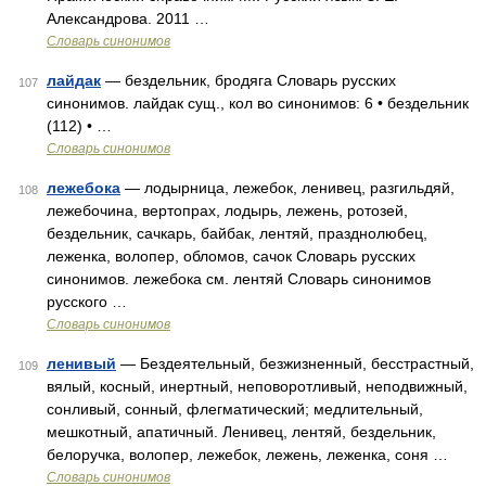
Александрова. 2011 …
Словарь синонимов
лайдак
— бездельник, бродяга Словарь русских
107
синонимов. лайдак сущ., кол во синонимов: 6 • бездельник
(112) • …
Словарь синонимов
лежебока
— лодырница, лежебок, ленивец, разгильдяй,
108
лежебочина, вертопрах, лодырь, лежень, ротозей,
бездельник, сачкарь, байбак, лентяй, празднолюбец,
леженка, волопер, обломов, сачок Словарь русских
синонимов. лежебока см. лентяй Словарь синонимов
русского …
Словарь синонимов
ленивый
— Бездеятельный, безжизненный, бесстрастный,
109
вялый, косный, инертный, неповоротливый, неподвижный,
сонливый, сонный, флегматический; медлительный,
мешкотный, апатичный. Ленивец, лентяй, бездельник,
белоручка, волопер, лежебок, лежень, леженка, соня …
Словарь синонимов